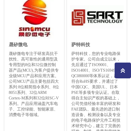
晟矽微电
萨特科技
晟矽微电专注于研发高抗干
萨特科技，您的专业电路保
扰性、高可靠性的通用型及
护专家。公司自成立以来，
专用型的8位和32位微控制
先后通过了ISO9001、

器产品(MCU),为客户提供专
ISO14001、ISO/TS16949和
业级MCU产品和应用方案。
QC080000等体系认证，产品
公司MCU产品主要包括四大
符合RoHS要求，并通过了
系列:8位精简指令系列、8位
中国CQC、美国UL、日本
8051系列、32位ARM
PSE等多项专业认证。在取
Cortex-M系列和32位RISC-V
得自主知识产权的基础上，
系列。产品应用涵盖汽车电
公司凭借经验丰富的研发和
子、工控绿能、智能家居、
FAE团队、最先进的进口制
消费电子等领域。
造设备、检测设备以及专业
的电子电路保护元件工程技
术研究中心，建立了完善的