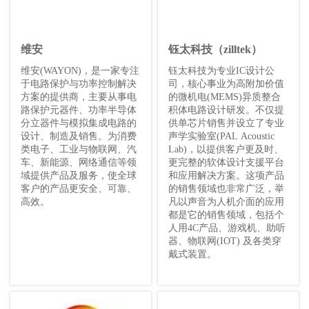
维安
钰太科技（zilltek）
维安(WAYON)，是一家专注
钰太科技为专业IC设计公
于电路保护与功率控制解决
司，核心事业为高附加价值
方案的提供商，主要从事电
的微机电(MEMS)异质整合
路保护元器件、功率半导体
积体电路设计研发。不仅提
分立器件与模拟集成电路的
供单芯片销售并设立了专业
设计、制造及销售。为消费
声学实验室(PAL Acoustic
类电子、工业与物联网、汽
Lab)，以提供客户更及时、
车、新能源、网络通信等领
更完整的软体设计支援平台
域提供产品及服务，使全球
和应用解决方案。这项产品
客户的产品更安全、可靠、
的销售领域也非常广泛，举
高效。
凡以声音为人机介面的应用
都是它的销售领域，包括个
人用4C产品、游戏机、助听
器、物联网(IOT) 及各类穿
戴式装置。